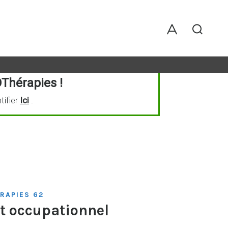
Thérapies !
tifier
Ici
.
RAPIES 62
nt occupationnel