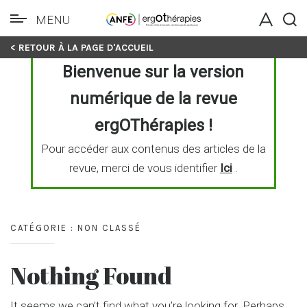
MENU
Skip
< RETOUR À LA PAGE D'ACCUEIL
to
Bienvenue sur la version
content
numérique de la revue
ergOThérapies !
Pour accéder aux contenus des articles de la
revue, merci de vous identifier
Ici
.
CATÉGORIE :
NON CLASSÉ
Nothing Found
It seems we can’t find what you’re looking for. Perhaps