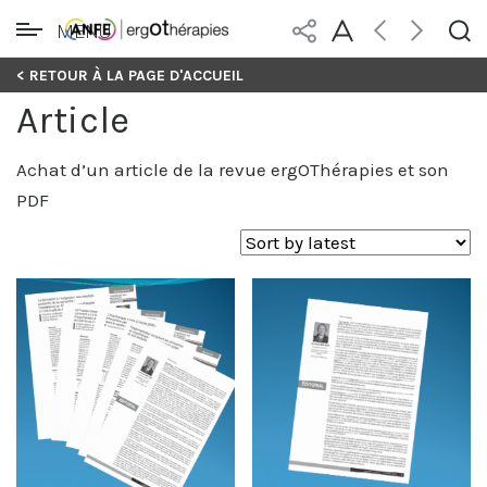
MENU
Skip
< RETOUR À LA PAGE D'ACCUEIL
to
Article
content
Achat d’un article de la revue ergOThérapies et son
PDF